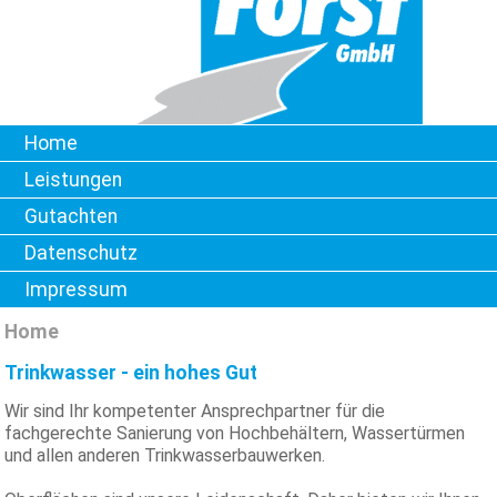
Home
Leistungen
Gutachten
Datenschutz
Impressum
Home
Trinkwasser - ein hohes Gut
Wir sind Ihr kompetenter Ansprechpartner für die
fachgerechte Sanierung von Hochbehältern, Wassertürmen
und allen anderen Trinkwasserbauwerken.